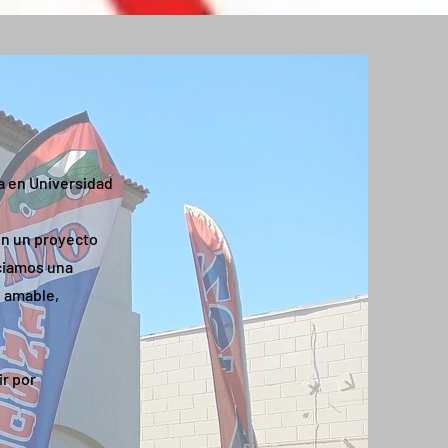
a en Universidad
en un proyecto
iciamos una
o amable,
ir por