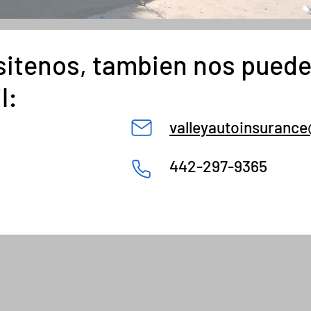
sitenos, tambien nos pued
l:
valleyautoinsuranc
442-297-9365