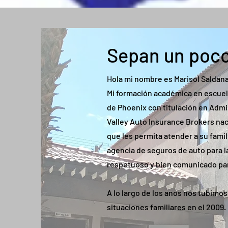
Sepan un poco
Hola mi nombre es Marisol Saldana, 
Mi formación académica en escuel
de Phoenix con titulación en Admi
Valley Auto Insurance Brokers nac
que les permita atender a su famil
agencia de seguros de auto para 
respetuoso y bien comunicado par
A lo largo de los anos nos tubimos
situaciones familiares en el 2009.