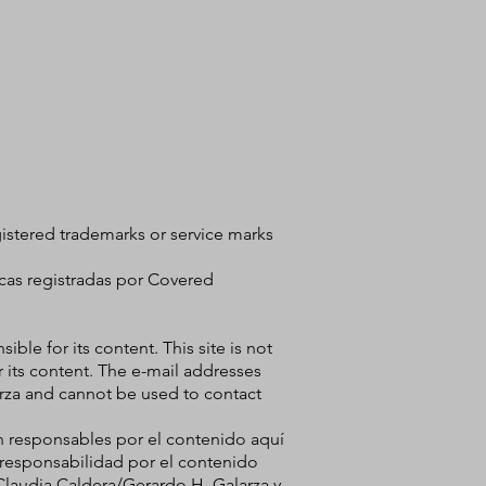
istered trademarks or service marks
rcas registradas por Covered
le for its content. This site is not
r its content. The e-mail addresses
rza and cannot be used to contact
n responsables por el contenido aquí
e responsabilidad por el contenido
Claudia Caldera/Gerardo H. Galarza y