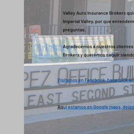
Valley Auto Insurance Brokers qui
Imperial Valley, por que entende
preguntas.
Agradecemos a nuestros clientes y
Brokers y queremos seguir siendo
Visitenos en Facebook, haga click aq
Aq
ui estamos en Google maps, deje