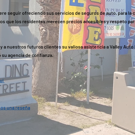
ere seguir ofreciendo sus servicios de seguros de auto, para la
mos que los residentes merecen precios accesibles y respeto pa
 a nuestros futuros clientes su valiosa asistencia a Valley Auto
 su agencia de confianza.
ui 
nos una reseña