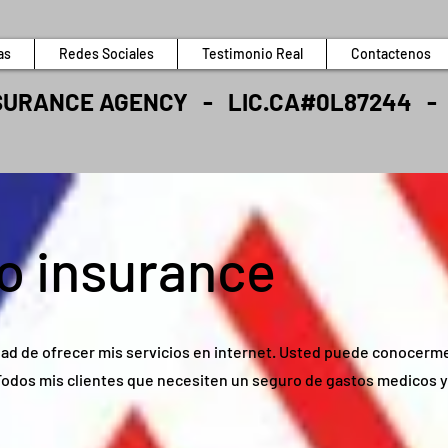
as
Redes Sociales
Testimonio Real
Contactenos
SURANCE AGENCY - LIC.CA#0L87244 - T
to insurance
dad de ofrecer mis servicios en internet. Usted puede conocerm
 Todos mis clientes que necesiten un seguro de gastos medicos y 