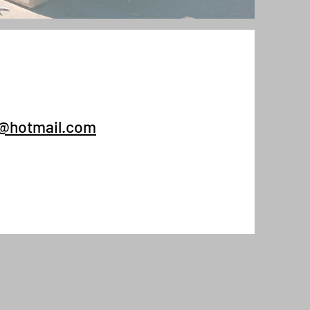
e
e@hotmail.com