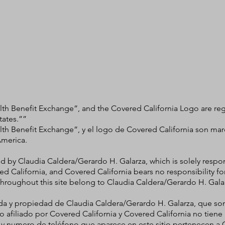
alth Benefit Exchange”, and the Covered California Logo are reg
tates.””
alth Benefit Exchange”, y el logo de Covered California son ma
America.
by Claudia Caldera/Gerardo H. Galarza, which is solely responsib
ed California, and Covered California bears no responsibility fo
hroughout this site belong to Claudia Caldera/Gerardo H. Gala
ada y propiedad de Claudia Caldera/Gerardo H. Galarza, que so
o o afiliado por Covered California y Covered California no tien
 y numero de teléfono que aparece en este sitio pertenecen a 