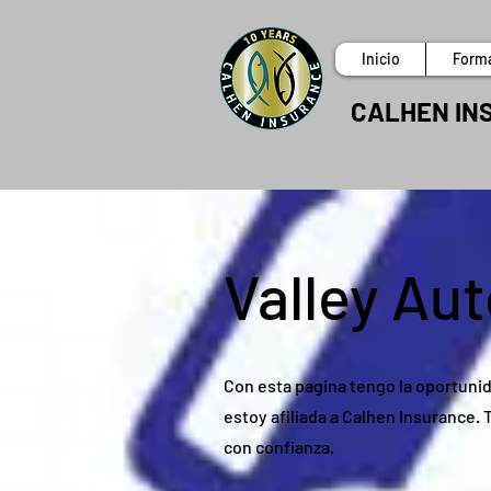
Inicio
Form
CALHEN IN
Valley Au
Con esta pagina tengo la oportuni
estoy afiliada a Calhen Insurance.
con confianza.