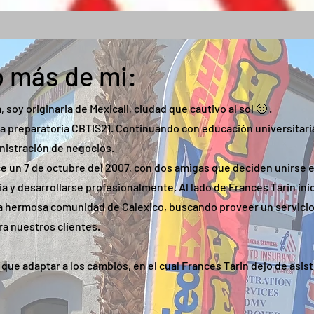
 más de mi:
soy originaria de Mexicali, ciudad que cautivo al sol 🙂 .
a preparatoria CBTIS21. Continuando con educación universitari
nistración de negocios.
e un 7 de octubre del 2007, con dos amigas que deciden unirse 
ia y desarrollarse profesionalmente. Al lado de Frances Tarin in
la hermosa comunidad de Calexico, buscando proveer un servici
a nuestros clientes.
 que adaptar a los cambios, en el cual Frances Tarin dejo de asist