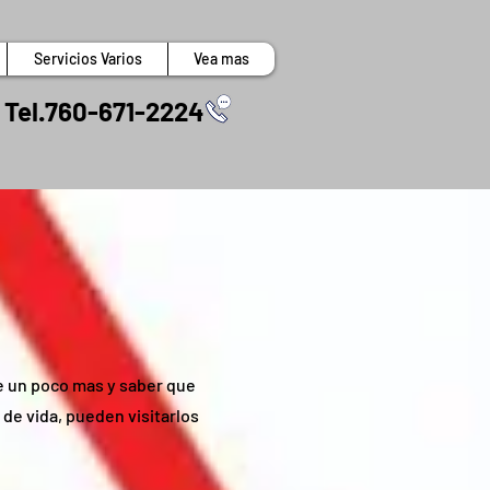
Servicios Varios
Vea mas
el.760-671-2224
e un poco mas y saber que
de vida, pueden visitarlos